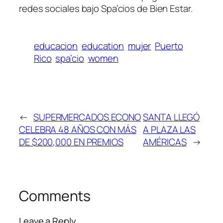
redes sociales bajo Spa’cios de Bien Estar.
educacion
education
mujer
Puerto
Rico
spa’cio
women
←
SUPERMERCADOS ECONO
SANTA LLEGÓ
CELEBRA 48 AÑOS CON MÁS
A PLAZA LAS
DE $200,000 EN PREMIOS
AMÉRICAS
→
Comments
Leave a Reply