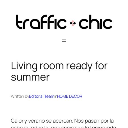
Skip
to
content
Living room ready for
summer
Written by
Editorial Team
in
HOME DECOR
Calor y verano se acercan. Nos pasan por la
cabeza todas la tendencias de la temporada