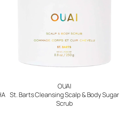
OUAI
HA
St. Barts Cleansing Scalp & Body Sugar
Scrub
SHOP NOW