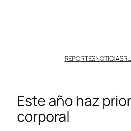
Skip
to
content
REPORTES
NOTICIAS
R
Este año haz prior
corporal