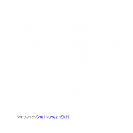
Written by
Sheli Nunez
in
SKIN