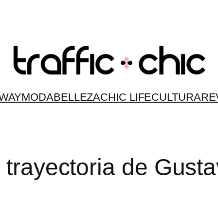
WAY
MODA
BELLEZA
CHIC LIFE
CULTURA
RE
a trayectoria de Gus