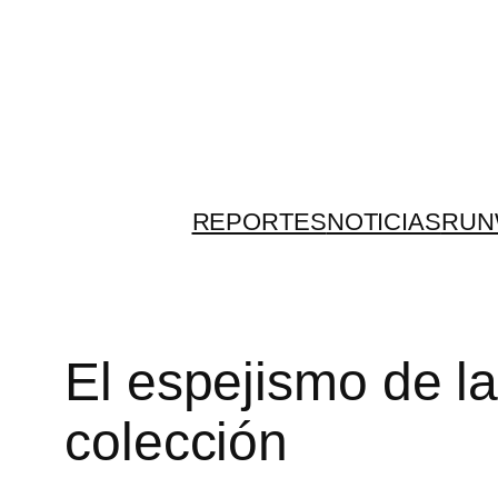
Skip
to
content
REPORTES
NOTICIAS
RUN
El espejismo de l
colección