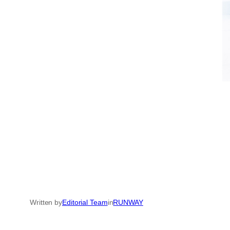
Written by
Editorial Team
in
RUNWAY