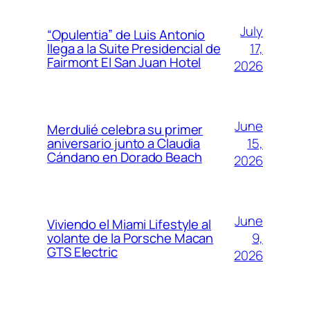
July
“Opulentia” de Luis Antonio
17,
llega a la Suite Presidencial de
Fairmont El San Juan Hotel
2026
June
Merdulié celebra su primer
15,
aniversario junto a Claudia
Cándano en Dorado Beach
2026
June
Viviendo el Miami Lifestyle al
9,
volante de la Porsche Macan
GTS Electric
2026