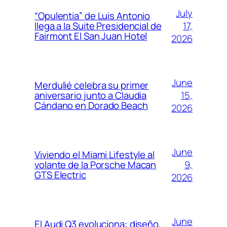
July
“Opulentia” de Luis Antonio
17,
llega a la Suite Presidencial de
Fairmont El San Juan Hotel
2026
June
Merdulié celebra su primer
15,
aniversario junto a Claudia
Cándano en Dorado Beach
2026
June
Viviendo el Miami Lifestyle al
9,
volante de la Porsche Macan
GTS Electric
2026
June
El Audi Q3 evoluciona: diseño,