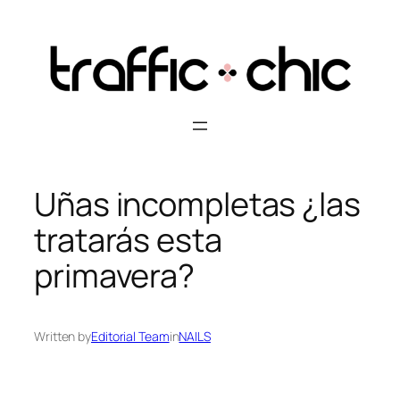
Skip
to
content
Uñas incompletas ¿las
tratarás esta
primavera?
Written by
Editorial Team
in
NAILS