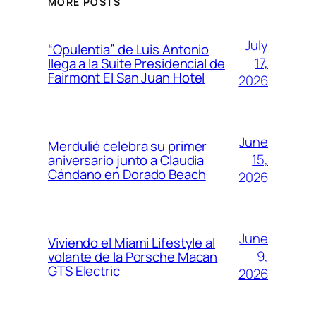
MORE POSTS
July
“Opulentia” de Luis Antonio
17,
llega a la Suite Presidencial de
Fairmont El San Juan Hotel
2026
June
Merdulié celebra su primer
15,
aniversario junto a Claudia
Cándano en Dorado Beach
2026
June
Viviendo el Miami Lifestyle al
9,
volante de la Porsche Macan
GTS Electric
2026