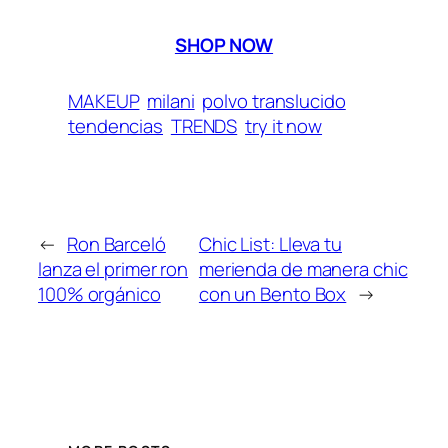
SHOP NOW
MAKEUP
milani
polvo translucido
tendencias
TRENDS
try it now
←
Ron Barceló
Chic List: Lleva tu
lanza el primer ron
merienda de manera chic
100% orgánico
con un Bento Box
→