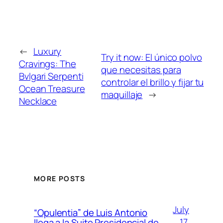
←
Luxury
Try it now: El único polvo
Cravings: The
que necesitas para
Bvlgari Serpenti
controlar el brillo y fijar tu
Ocean Treasure
maquillaje
→
Necklace
MORE POSTS
July
“Opulentia” de Luis Antonio
17,
llega a la Suite Presidencial de