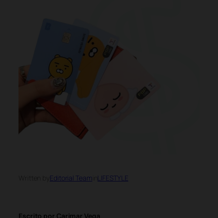
Written by
Editorial Team
in
LIFESTYLE
Escrito por Carimar Vega