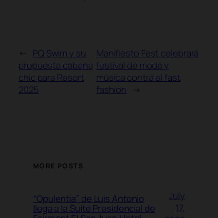
←
PQ Swim y su
Manifiesto Fest celebrará
propuesta cabana
festival de moda y
chic para Resort
música contra el fast
2025
fashion
→
MORE POSTS
July
“Opulentia” de Luis Antonio
17,
llega a la Suite Presidencial de
Fairmont El San Juan Hotel