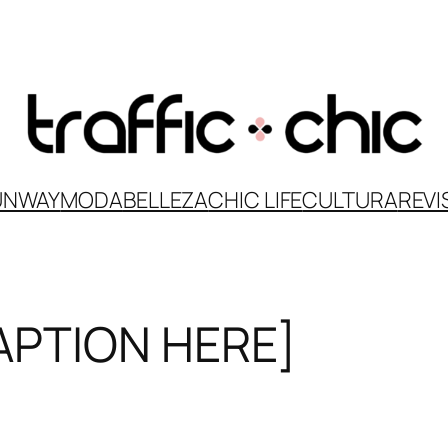
UNWAY
MODA
BELLEZA
CHIC LIFE
CULTURA
REVI
APTION HERE]