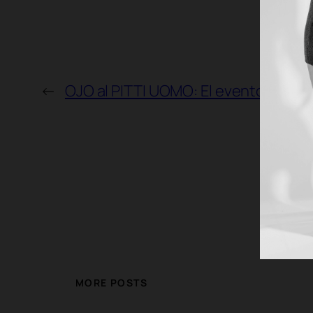
←
OJO al PITTI UOMO: El evento más 
MORE POSTS