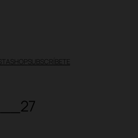
STA
SHOP
SUBSCRÍBETE
___27