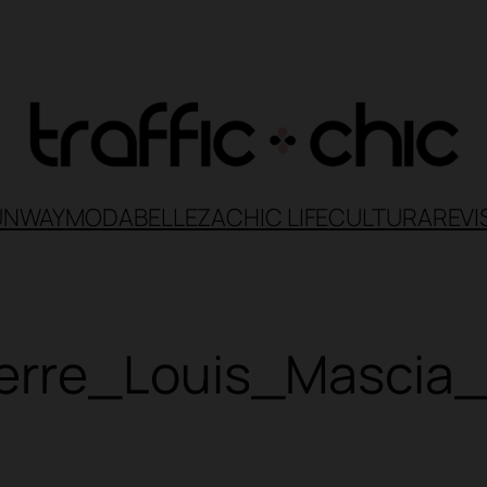
UNWAY
MODA
BELLEZA
CHIC LIFE
CULTURA
REVI
erre_Louis_Mascia