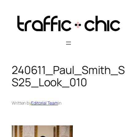
Skip
to
content
240611_Paul_Smith_S
S25_Look_010
Written by
Editorial Team
in