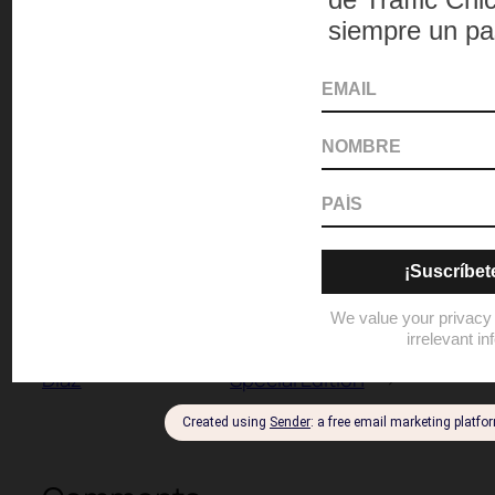
campaing
EVENT
evento
mi piel
sabe
my skin knows
nueva campa?a
publicitaria
piel
Puerto Rico
skin
st
ives
←
Conoce sobre
See it First: New Apple
nutrición correcta
Watch and a
con Red Mango y la
fashionable and
nutricionista Liza
charitable RED iPhone
Díaz
Special Edition
→