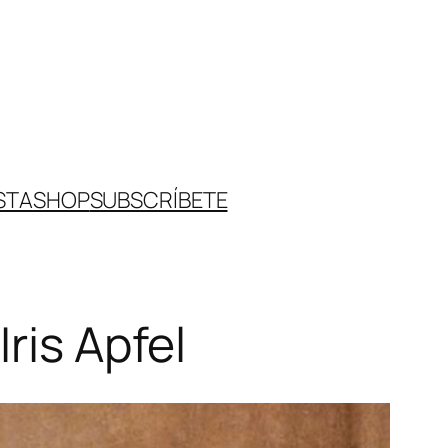
STA
SHOP
SUBSCRÍBETE
ris Apfel