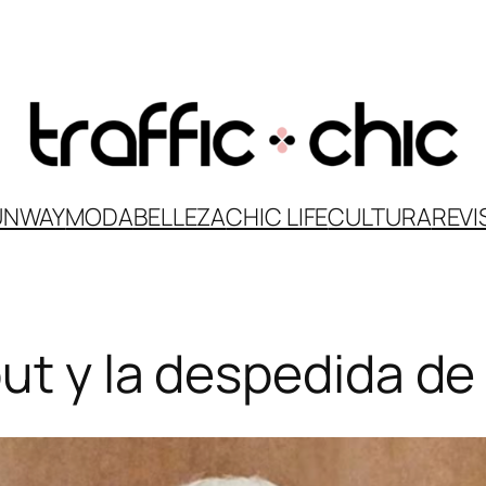
UNWAY
MODA
BELLEZA
CHIC LIFE
CULTURA
REVI
t y la despedida de I