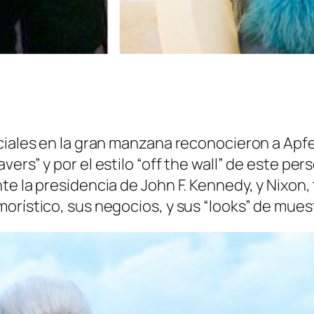
ciales en la gran manzana reconocieron a Apfel
ers” y por el estilo
“off the wall”
de este pers
te la presidencia de John F. Kennedy, y Nixon
morístico, sus negocios, y sus
“looks”
de muest