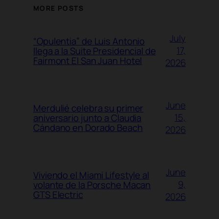
MORE POSTS
July
“Opulentia” de Luis Antonio
17,
llega a la Suite Presidencial de
Fairmont El San Juan Hotel
2026
June
Merdulié celebra su primer
15,
aniversario junto a Claudia
Cándano en Dorado Beach
2026
June
Viviendo el Miami Lifestyle al
9,
volante de la Porsche Macan
GTS Electric
2026