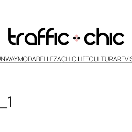
UNWAY
MODA
BELLEZA
CHIC LIFE
CULTURA
REVI
_1