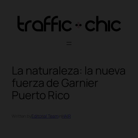
Skip
to
content
La naturaleza: la nueva
fuerza de Garnier
Puerto Rico
Written by
Editorial Team
in
HAIR