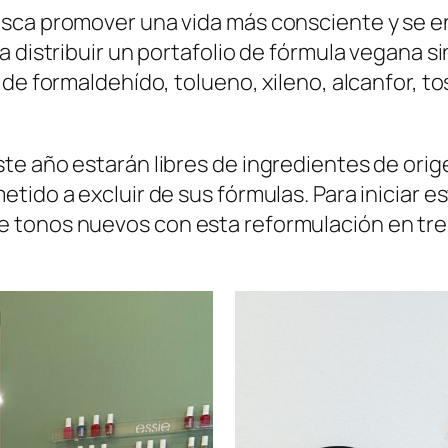
usca promover una vida más consciente y se 
 distribuir un portafolio de fórmula vegana si
e formaldehído, tolueno, xileno, alcanfor, tosi
e año estarán libres de ingredientes de orig
tido a excluir de sus fórmulas. Para iniciar e
 tonos nuevos con esta reformulación en tres