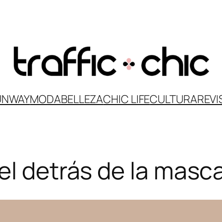
UNWAY
MODA
BELLEZA
CHIC LIFE
CULTURA
REVI
l detrás de la mascar