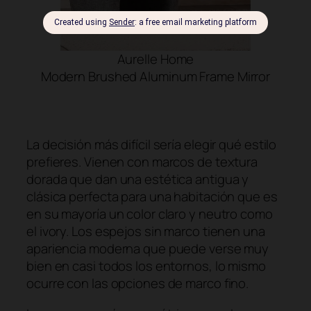
Aurelle Home
Modern Brushed Aluminum Frame Mirror
SHOP NOW
La decisión más difícil sería elegir qué estilo
prefieres. Vienen con marcos de textura
dorada que dan una estética antigua y
clásica perfecta para una habitación que es
en su mayoría un color claro y neutro como
el ivory. Los espejos sin marco tienen una
apariencia moderna que puede verse muy
bien en casi todos los entornos, lo mismo
ocurre con las opciones de marco fino.