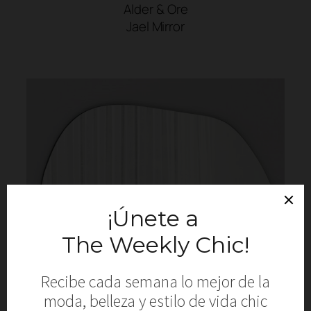
Alder & Ore
Jael Mirror
SHOP NOW