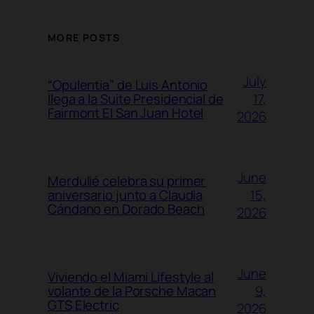
MORE POSTS
July
“Opulentia” de Luis Antonio
17,
llega a la Suite Presidencial de
Fairmont El San Juan Hotel
2026
June
Merdulié celebra su primer
15,
aniversario junto a Claudia
Cándano en Dorado Beach
2026
June
Viviendo el Miami Lifestyle al
9,
volante de la Porsche Macan
GTS Electric
2026