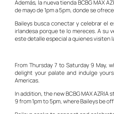
Además, la nueva tienda BCBG MAX AZRIA
de mayo de 1pm a 5pm, donde se ofrecer
Baileys busca conectar y celebrar el e
irlandesa porque te lo mereces. A su 
este detalle especial a quienes visiten 
From Thursday 7 to Saturday 9 May, whi
delight your palate and indulge yours
Americas.
In addition, the new BCBG MAX AZRIA stor
9 from 1pm to 5pm, where Baileys be of