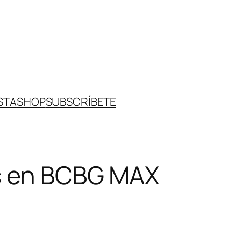
STA
SHOP
SUBSCRÍBETE
ys en BCBG MAX