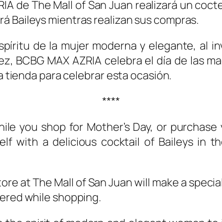
 de The Mall of San Juan realizará un coctel
á Baileys mientras realizan sus compras.
spíritu de la mujer moderna y elegante, al in
vez, BCBG MAX AZRIA celebra el día de las m
la tienda para celebrar esta ocasión.
****
le you shop for Mother’s Day, or purchase yo
elf with a delicious cocktail of Baileys in
e at The Mall of San Juan will make a special
fered while shopping.