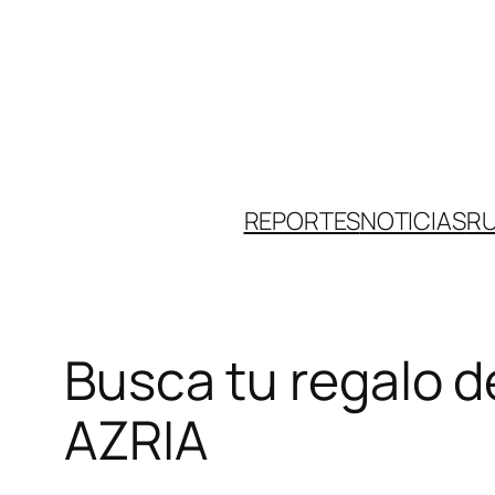
Skip
to
content
REPORTES
NOTICIAS
R
Busca tu regalo 
AZRIA