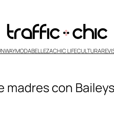
UNWAY
MODA
BELLEZA
CHIC LIFE
CULTURA
REVI
de madres con Baile