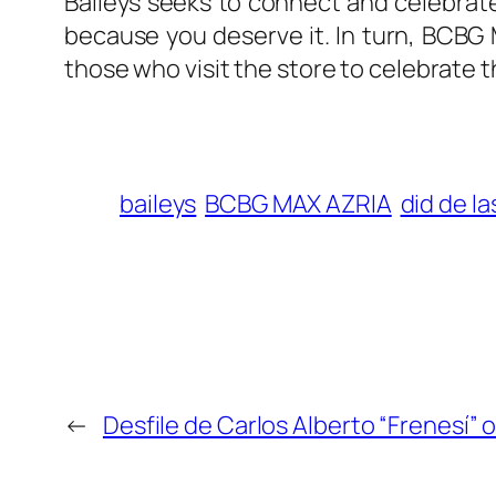
Baileys seeks to connect and celebrate 
because you deserve it. In turn, BCBG M
those who visit the store to celebrate t
baileys
BCBG MAX AZRIA
did de l
←
Desfile de Carlos Alberto “Frenesí”