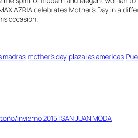
the spirit of modern and elegant woman to in
AX AZRIA celebrates Mother’s Day in a differ
his occasion.
as madras
mother’s day
plaza las americas
Pue
 otoño/invierno 2015 | SAN JUAN MODA