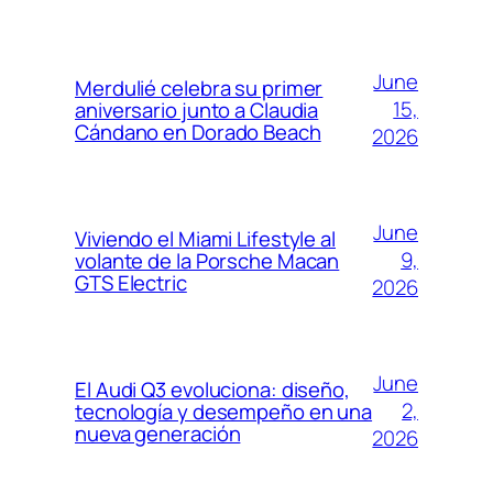
June
Merdulié celebra su primer
15,
aniversario junto a Claudia
Cándano en Dorado Beach
2026
June
Viviendo el Miami Lifestyle al
9,
volante de la Porsche Macan
GTS Electric
2026
June
El Audi Q3 evoluciona: diseño,
2,
tecnología y desempeño en una
nueva generación
2026