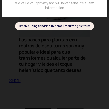
Las bases para plantas con
rostros de esculturas son muy
popular e ideal para que
transformes cualquier parte de
tu hogar y le des el toque
helenístico que tanto deseas.
SHOP