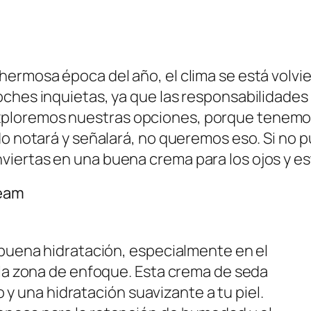
ermosa época del año, el clima se está volvie
ches inquietas, ya que las responsabilidades
ploremos nuestras opciones, porque tenemos 
do notará y señalará, no queremos eso. Si no p
ertas en una buena crema para los ojos y está
ream
 buena hidratación, especialmente en el
 la zona de enfoque. Esta crema de seda
so y una hidratación suavizante a tu piel.