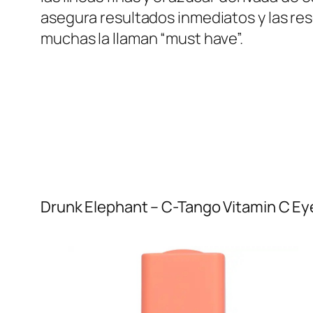
asegura resultados inmediatos y las re
muchas la llaman “must have”.
Drunk Elephant – C-Tango Vitamin C E