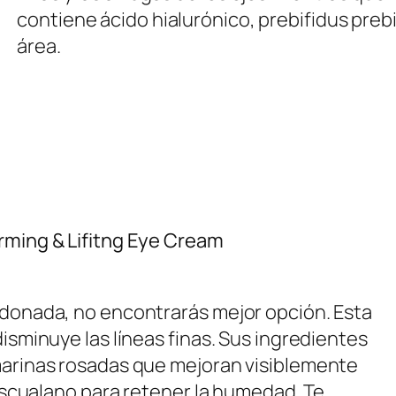
contiene ácido hialurónico, prebifidus prebi
área.
rming & Lifitng Eye Cream
rdonada, no encontrarás mejor opción. Esta
isminuye las líneas finas. Sus ingredientes
marinas rosadas que mejoran visiblemente
 escualano para retener la humedad. Te