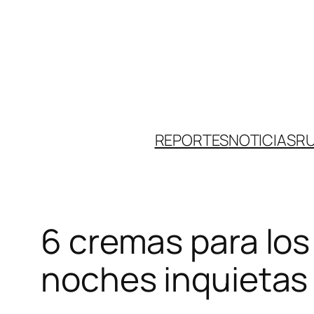
Skip
to
content
REPORTES
NOTICIAS
R
6 cremas para los
noches inquietas