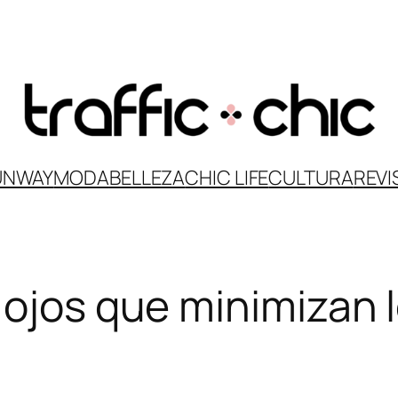
UNWAY
MODA
BELLEZA
CHIC LIFE
CULTURA
REVI
 ojos que minimizan l