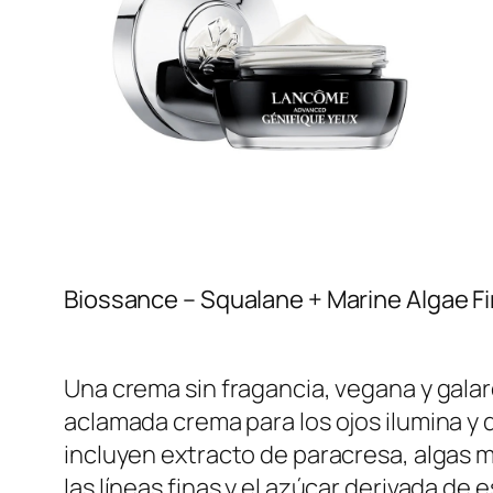
SHOP NOW
Biossance – Squalane + Marine Algae Fi
Una crema sin fragancia, vegana y gala
aclamada crema para los ojos ilumina y d
incluyen extracto de paracresa, algas 
las líneas finas y el azúcar derivada de