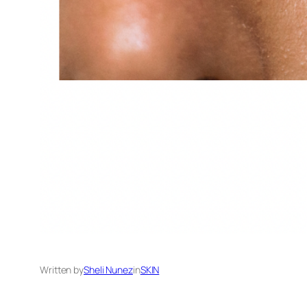
Written by
Sheli Nunez
in
SKIN