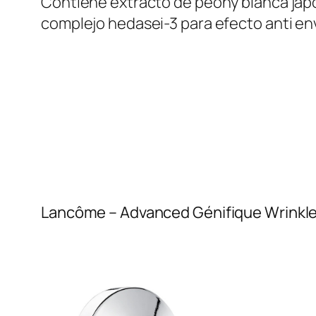
Contiene extracto de peony blanca jap
complejo hedasei-3 para efecto anti en
Lancôme – Advanced Génifique Wrinkle