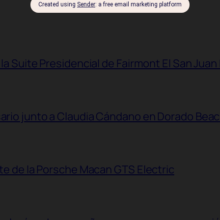
 la Suite Presidencial de Fairmont El San Juan
sario junto a Claudia Cándano en Dorado Bea
ante de la Porsche Macan GTS Electric