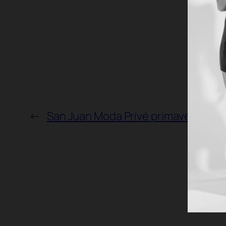
←
San Juan Moda Privé primavera ve