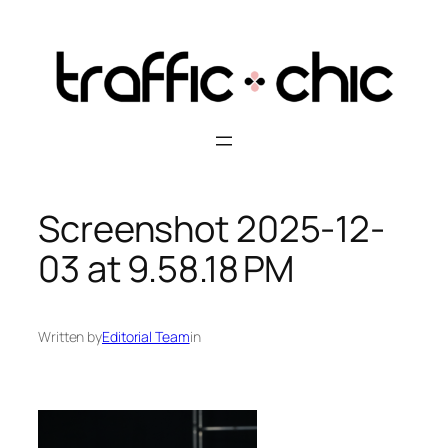
Skip
to
content
Screenshot 2025-12-
03 at 9.58.18 PM
Written by
Editorial Team
in