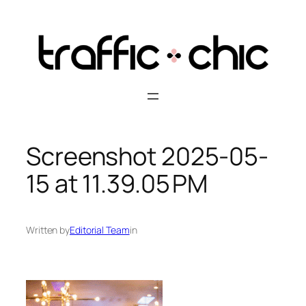
Skip
to
content
Screenshot 2025-05-
15 at 11.39.05 PM
Written by
Editorial Team
in