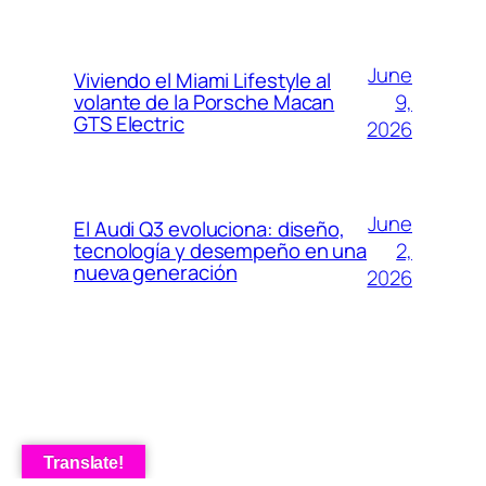
June
Viviendo el Miami Lifestyle al
9,
volante de la Porsche Macan
GTS Electric
2026
June
El Audi Q3 evoluciona: diseño,
2,
tecnología y desempeño en una
nueva generación
2026
Translate!