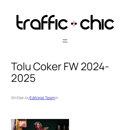
Skip
to
content
Tolu Coker FW 2024-
2025
Written by
Editorial Team
in