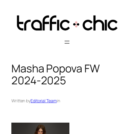
Skip
to
content
Masha Popova FW
2024-2025
Written by
Editorial Team
in