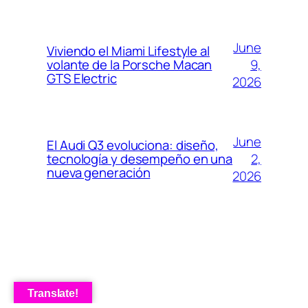
June
Viviendo el Miami Lifestyle al
9,
volante de la Porsche Macan
GTS Electric
2026
June
El Audi Q3 evoluciona: diseño,
2,
tecnología y desempeño en una
nueva generación
2026
Translate!