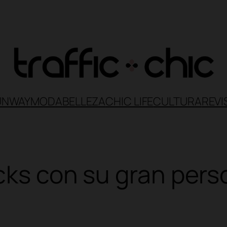
UNWAY
MODA
BELLEZA
CHIC LIFE
CULTURA
REVI
icks con su gran pers