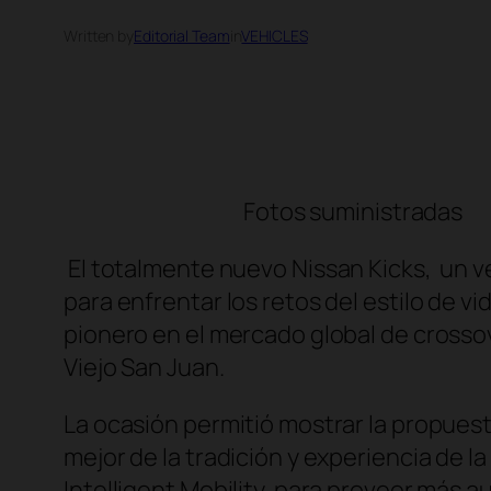
Written by
Editorial Team
in
VEHICLES
Fotos suministradas
El totalmente nuevo Nissan Kicks, un v
para enfrentar los retos del estilo de v
pionero en el mercado global de crossove
Viejo San Juan.
La ocasión permitió mostrar la propuest
mejor de la tradición y experiencia de l
Intelligent Mobility, para proveer más 