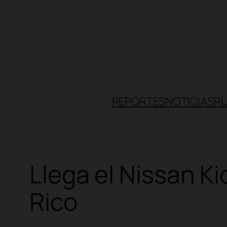
Skip
to
content
REPORTES
NOTICIAS
R
Llega el Nissan K
Rico