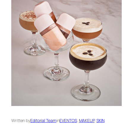
Written by
Editorial Team
in
EVENTOS
, 
MAKEUP
, 
SKIN