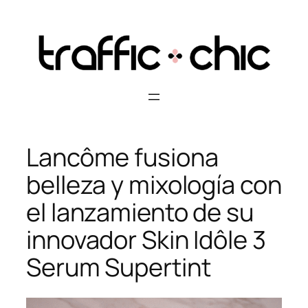
Skip
to
content
Lancôme fusiona
belleza y mixología con
el lanzamiento de su
innovador Skin Idôle 3
Serum Supertint