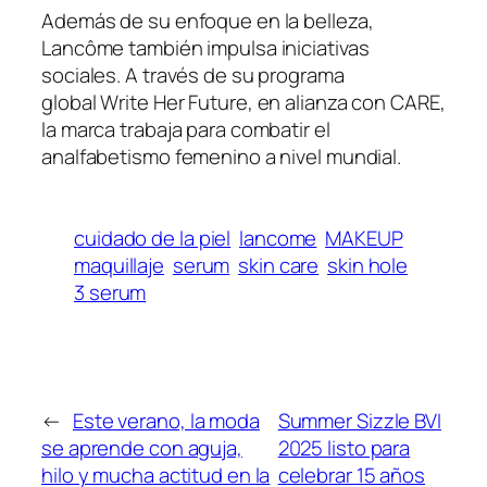
Además de su enfoque en la belleza,
Lancôme también impulsa iniciativas
sociales. A través de su programa
global
Write Her Future
, en alianza con CARE,
la marca trabaja para combatir el
analfabetismo femenino a nivel mundial.
cuidado de la piel
lancome
MAKEUP
maquillaje
serum
skin care
skin hole
3 serum
←
Este verano, la moda
Summer Sizzle BVI
se aprende con aguja,
2025 listo para
hilo y mucha actitud en la
celebrar 15 años