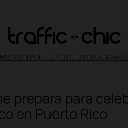
UNWAY
MODA
BELLEZA
CHIC LIFE
CULTURA
REVI
se prepara para cele
co en Puerto Rico