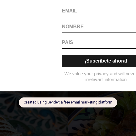
 motivo de agradecimiento y orgullo. Han s
la mano de nuestro público, fortalecer nue
 un equipo comprometido. Este logro perte
só.
vo Mercato ha preparado una semana especial
tes podrán disfrutar de especiales diarios en 
endo una experiencia distinta en cada visita.