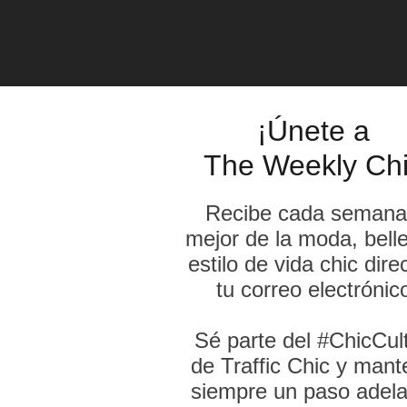
historia celebrando diez años de aportación 
spacio se ha posicionado como uno de los pri
 encuentro donde convergen residentes y visit
Mercato ha construido una propuesta sólida bas
scos y artesanales, y una visión contemporánea
l reúne cinco bodegas gastronómicas, un amb
ffè, reconocido por su café artesanal de tuest
momentos, desde almuerzos casuales hasta cel
 de Il Nuovo Mercato, este aniversario re