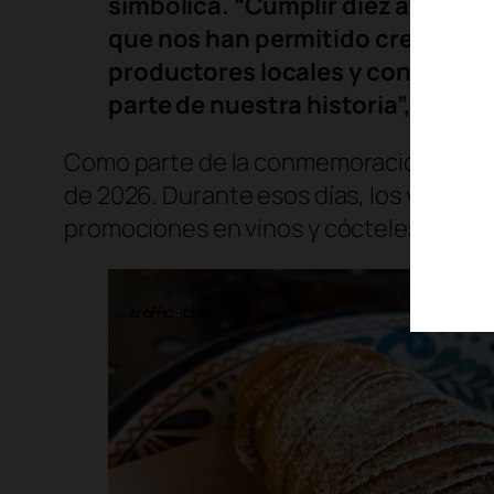
simbólica. “Cumplir diez años es
que nos han permitido crecer de 
productores locales y consolidar
parte de nuestra historia”, expre
Como parte de la conmemoración, Il Nuo
de 2026. Durante esos días, los visitan
promociones en vinos y cócteles, ofreci