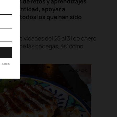
ido años de retos y aprendizajes
stra identidad, apoyar a
nece a todos los que han sido
 de actividades del 25 al 31 de enero
cada una de las bodegas, así como