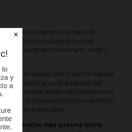
continua a la escena culinaria de
ncipales destinos de gastronomía
antes en busca de buena mesa, vinos y
ada en el respeto por la cocina italiana
 que evoluciona junto al paladar del
iente familiar, el Mercato Rooftop con
e italiano. Esta diversidad ha permitido
ebraciones especiales.
presenta mucho más que una fecha