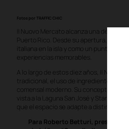
Fotos por TRAFFIC CHIC
Il Nuovo Mercato alcanza una década de 
Puerto Rico. Desde su apertura, este e
italiana en la isla y como un punto de
experiencias memorables.
A lo largo de estos diez años, Il Nuovo 
tradicional, el uso de ingredientes fre
comensal moderno. Su concepto integra
vista a la Laguna San José y Starbene Ca
que el espacio se adapte a distintos 
Para Roberto Betturi, presidente