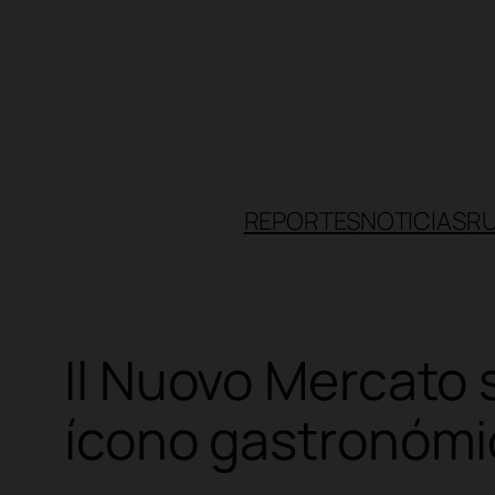
Skip
to
content
REPORTES
NOTICIAS
R
Il Nuovo Mercato 
ícono gastronómi