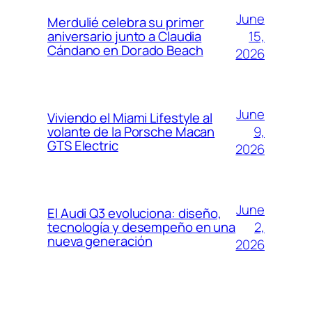
June
Merdulié celebra su primer
15,
aniversario junto a Claudia
Cándano en Dorado Beach
2026
June
Viviendo el Miami Lifestyle al
9,
volante de la Porsche Macan
GTS Electric
2026
June
El Audi Q3 evoluciona: diseño,
2,
tecnología y desempeño en una
nueva generación
2026