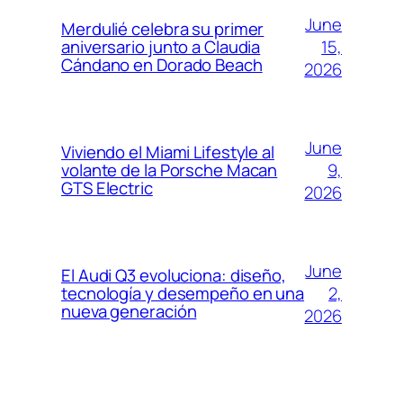
June
Merdulié celebra su primer
15,
aniversario junto a Claudia
Cándano en Dorado Beach
2026
June
Viviendo el Miami Lifestyle al
9,
volante de la Porsche Macan
GTS Electric
2026
June
El Audi Q3 evoluciona: diseño,
2,
tecnología y desempeño en una
nueva generación
2026