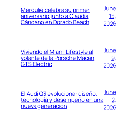
June
Merdulié celebra su primer
15,
aniversario junto a Claudia
Cándano en Dorado Beach
2026
June
Viviendo el Miami Lifestyle al
9,
volante de la Porsche Macan
GTS Electric
2026
June
El Audi Q3 evoluciona: diseño,
2,
tecnología y desempeño en una
nueva generación
2026