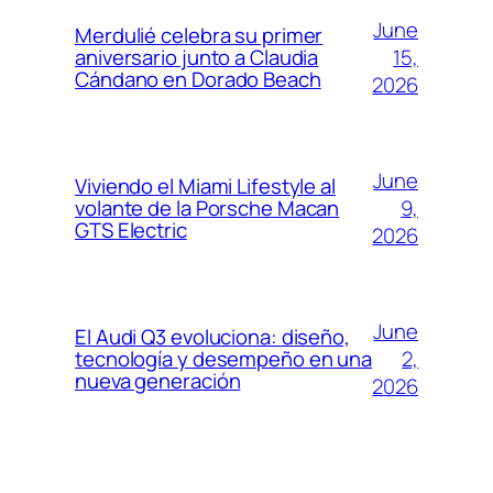
June
Merdulié celebra su primer
15,
aniversario junto a Claudia
Cándano en Dorado Beach
2026
June
Viviendo el Miami Lifestyle al
9,
volante de la Porsche Macan
GTS Electric
2026
June
El Audi Q3 evoluciona: diseño,
2,
tecnología y desempeño en una
nueva generación
2026