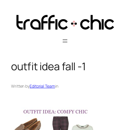
Skip
to
content
outfit idea fall -1
Written by
Editorial Team
in