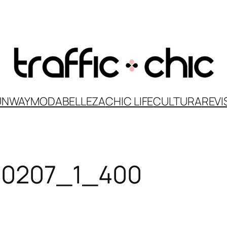
UNWAY
MODA
BELLEZA
CHIC LIFE
CULTURA
REVI
50207_1_400