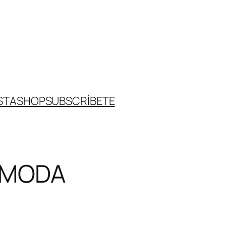
STA
SHOP
SUBSCRÍBETE
N MODA