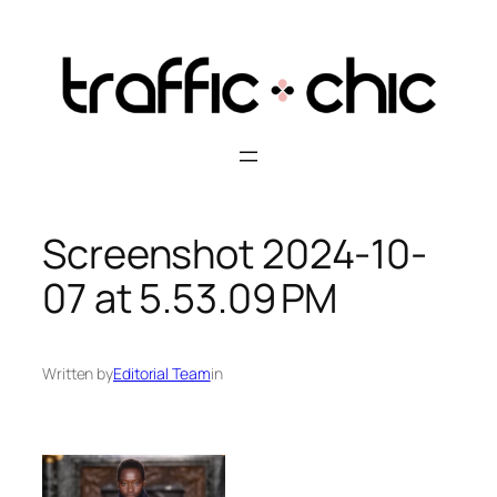
Skip
to
content
Screenshot 2024-10-
07 at 5.53.09 PM
Written by
Editorial Team
in