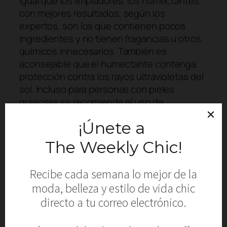
Igual que los limpiadores, los humectantes
con mejores resultados, según los
expertos, son los que contienen pocos
ingredientes y no tienen fragancias u otros
químicos innecesarios. También es
aconsejable que el humectante contenga
protección contra los rayos ultravioletas del
sol. Incluso para personas con pieles
grasosas se recomienda el uso de
humectantes de manera habitual, pues
ayudan a balancear las mismas.
Además, los humectantes acompañan al
resto de los productos que aplicamos en
nuestra piel y les auxilia en su efectividad.
Inclusive funcionan como barrera entre la
piel y el maquillaje, promoviendo la
protección de la piel, así como la longevidad
del maquillaje.