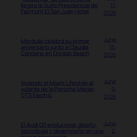
17,
llega a la Suite Presidencial de
Fairmont El San Juan Hotel
2026
June
Merdulié celebra su primer
15,
aniversario junto a Claudia
Cándano en Dorado Beach
2026
June
Viviendo el Miami Lifestyle al
9,
volante de la Porsche Macan
GTS Electric
2026
June
El Audi Q3 evoluciona: diseño,
2,
tecnología y desempeño en una