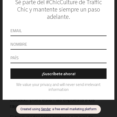
4. Protección solar
Photo by
Muhammad Faris
on
Unsplash
La protección contra el sol es importante en
toda la piel, pero la cara requiere mucho
cuidado, pues está más expuesta a los
rayos ultravioletas.