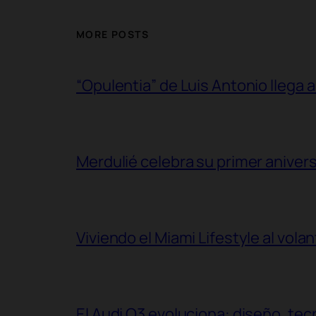
MORE POSTS
“Opulentia” de Luis Antonio llega a
Merdulié celebra su primer aniver
Viviendo el Miami Lifestyle al vol
El Audi Q3 evoluciona: diseño, t