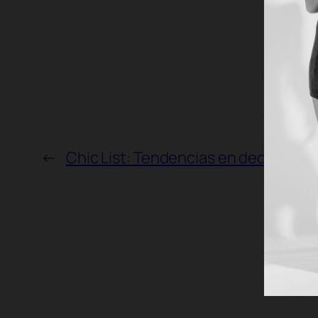
←
Chic List: Tendencias en decoración