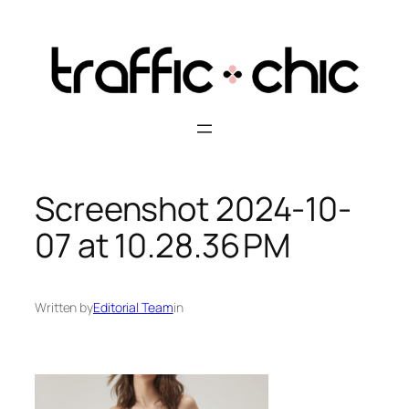
Skip
to
content
Screenshot 2024-10-
07 at 10.28.36 PM
Written by
Editorial Team
in