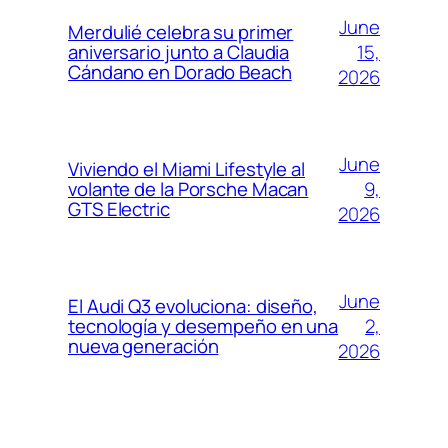
June
Merdulié celebra su primer
15,
aniversario junto a Claudia
Cándano en Dorado Beach
2026
June
Viviendo el Miami Lifestyle al
9,
volante de la Porsche Macan
GTS Electric
2026
June
El Audi Q3 evoluciona: diseño,
2,
tecnología y desempeño en una
nueva generación
2026