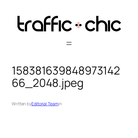
Skip
to
content
158381639848973142
66_2048.jpeg
Written by
Editorial Team
in