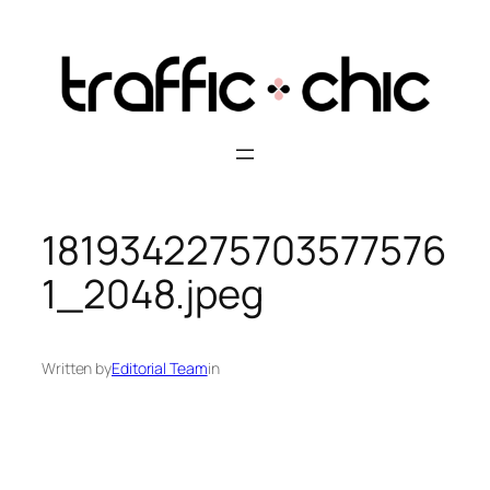
Skip
to
content
1819342275703577576
1_2048.jpeg
Written by
Editorial Team
in