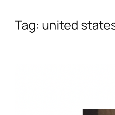
Tag:
united state
Skip
to
content