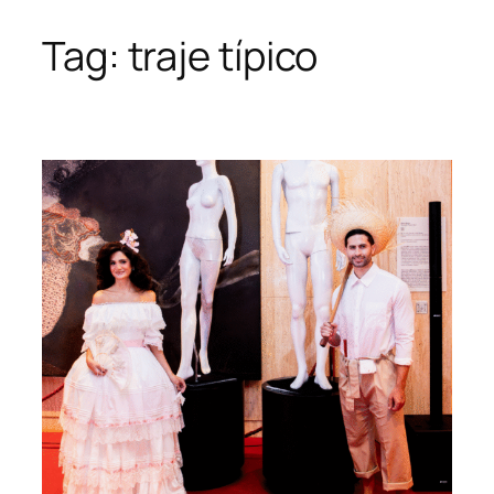
Tag:
traje típico
Skip
to
content