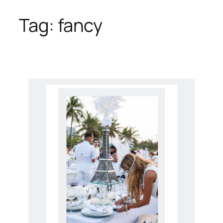
Tag:
fancy
Skip
to
content