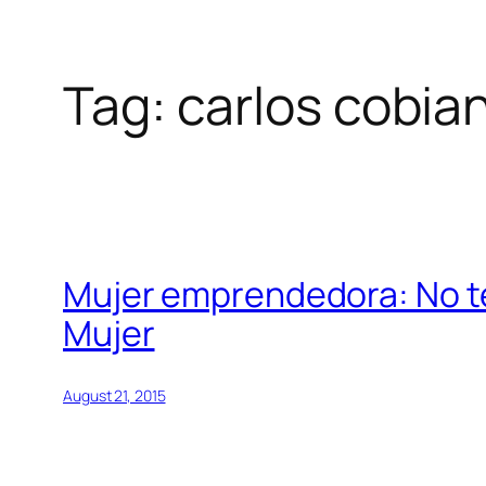
Tag:
carlos cobia
Skip
to
content
Mujer emprendedora: No te
Mujer
August 21, 2015